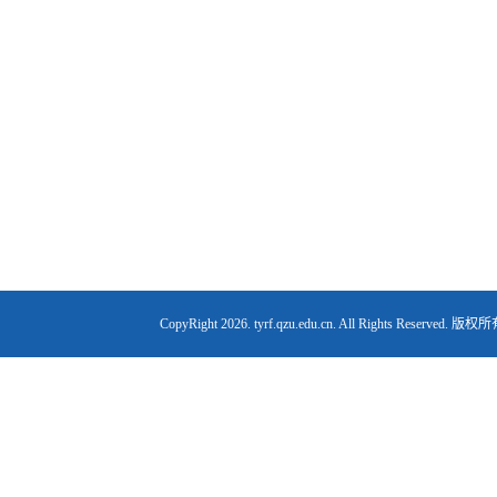
CopyRight
2026. tyrf.qzu.edu.cn. All Right