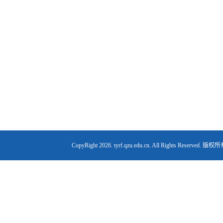
CopyRight
2026. tyrf.qzu.edu.cn. All Right