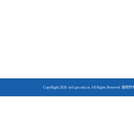
CopyRight
2026. tyrf.qzu.edu.cn. All Right