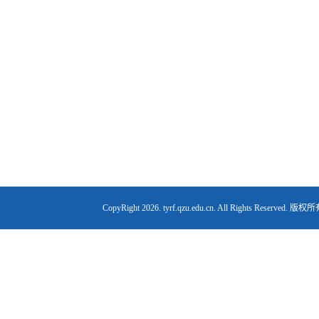
CopyRight
2026. tyrf.qzu.edu.cn. All Right