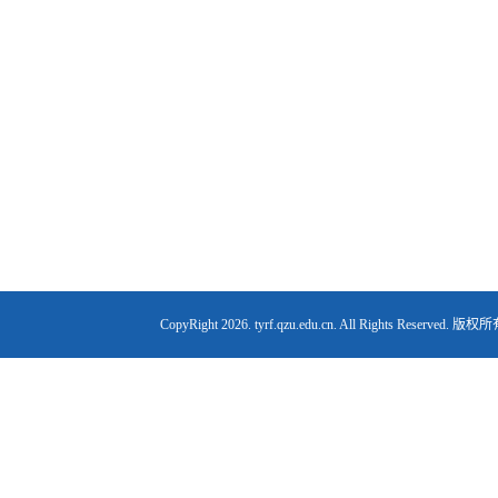
CopyRight
2026. tyrf.qzu.edu.cn. All Right