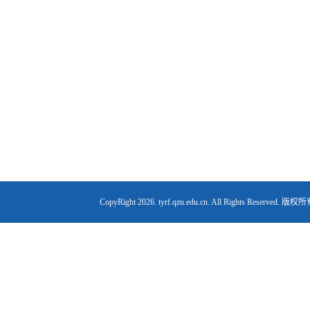
CopyRight
2026. tyrf.qzu.edu.cn. All Right