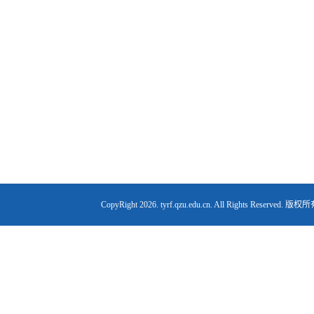
CopyRight
2026. tyrf.qzu.edu.cn. All Right