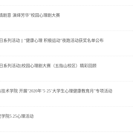
情剧意 演绎芳华”校园心理剧大赛
康日系列活动 || “健康心理 积极运动”夜跑活动获奖名单公布
康日系列活动||校园心理剧大赛（五指山校区）精彩回顾
技术学院 开展“2020年‘5·25’大学生心理健康教育月”专项活动
学院5.25心理活动