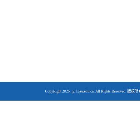
CopyRight
2026. tyrf.qzu.edu.cn. All Right