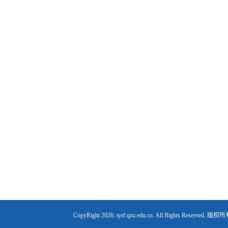
CopyRight
2026. tyrf.qzu.edu.cn. All Right