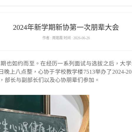
2024年新学期新协第一次朋辈大会
作者 : 周珉霞 时间 : 2026-06-26
学期也如约而至。在经历一系列面试与选拔之后，大学
月7日晚上八点整，心协于学校教学楼7513举办
了
2024
，部长与副部长们以及心协朋辈们参加。