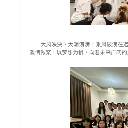
大风泱泱，大潮滂滂，乘风破浪在
激情做桨，以梦想为帆，向着未来广阔的