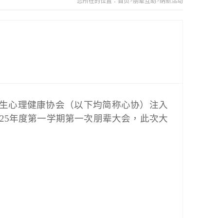
您所在的位置：
首页
>
朋辈互助
>
纳新活动
生心理健康协会（以下均简称心协
）
注入
-2025年度第一学期第一次朋辈大会，此次大