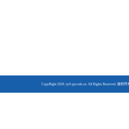
CopyRight
2026. tyrf.qzu.edu.cn. All Right