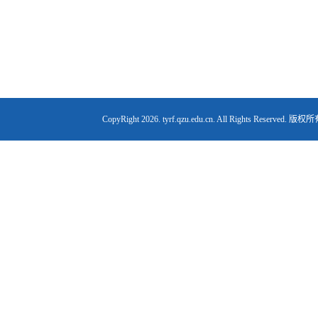
CopyRight
2026. tyrf.qzu.edu.cn. All Right