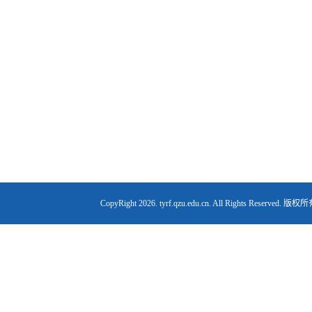
CopyRight
2026. tyrf.qzu.edu.cn. All Right