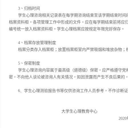
3
、归档时间
学生心理咨询相关记录表在每学期咨询结束至该学期结束时间
档案资料柜。各项管理工作中形成的文件，应在每学期结束前将应
编号统一放入档案资料柜。学生心理档案应按规定年限完好保存。
4
、档案存放管理制度
档案分类存入档案柜；放置档案柜室内严禁吸烟和堆放杂物；
5
、保密制度
学生心理咨询内容属于最高级（道德级）保密，应严格遵守党
密，不向他人谈论被咨询人有关情况，如因泄露而产生不良后果的
6、
学生心理测验报告书等仅供咨询工作人员参考，不作诊断证
大学生心理教育中心
2020