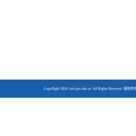
CopyRight
2026. tyrf.qzu.edu.cn. All Right