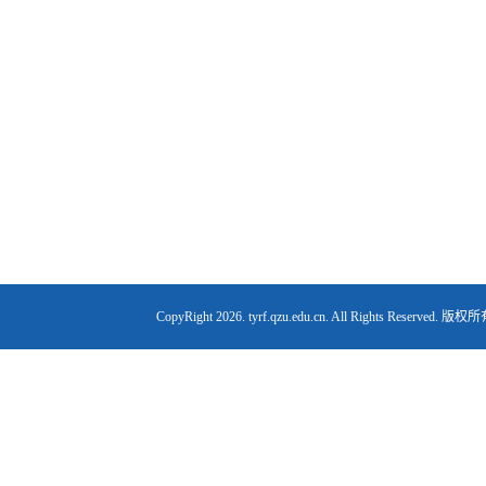
CopyRight
2026. tyrf.qzu.edu.cn. All Right