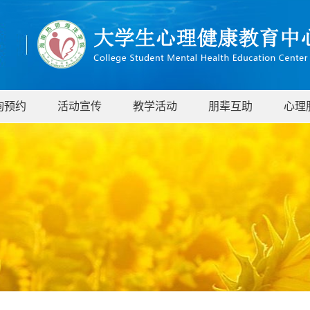
询预约
活动宣传
教学活动
朋辈互助
心理