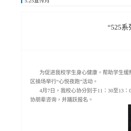
5.25宣传月
“52
为促进我校学生身心健康，帮助学生缓
区操场举行“心悦夜跑”活动。
4
月
7
日，我校心协分别于
11
：
30
至
13
：
协朋辈咨询，并踊跃报名。