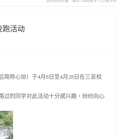
您所在的位置：
首页
>
活动宣传
>
5.25宣传月
夜跑活动
后简称心协）于
4
月
8
日至
4
月
28
日在三亚校
路过的同学对此活动十分感兴趣，纷纷向心