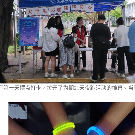
行第一天摆点打卡，拉开了为期
21
天夜跑活动的帷幕。当