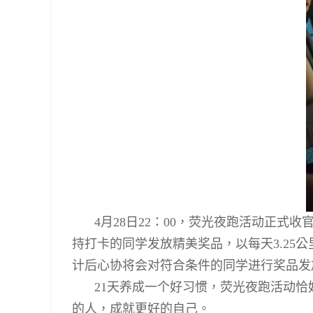
4
月
28
日
22
：
00
，荧光夜跑活动正式收
持打卡的同学发放精美奖品，以每天
3.25
公
计后心协将会对符合条件的同学进行奖品发
21
天养成一个好习惯，荧光夜跑活动恰
的人，成就更好的自己。