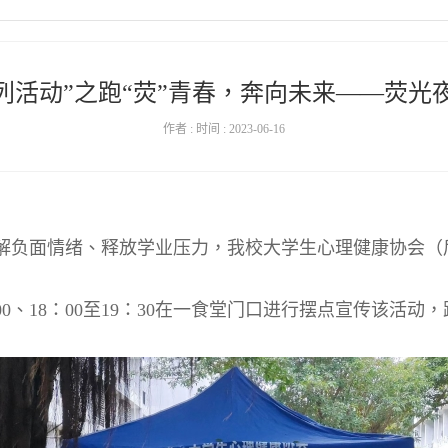
5系列活动”之跑“荧”青春，奔向未来——荧光
作者 : 时间 : 2023-06-16
解负面情绪、释放学业压力，我校大学生心理健康协会（
00
、
18
：
00
至
19
：
30
在一食堂门口进行摆点宣传该活动，