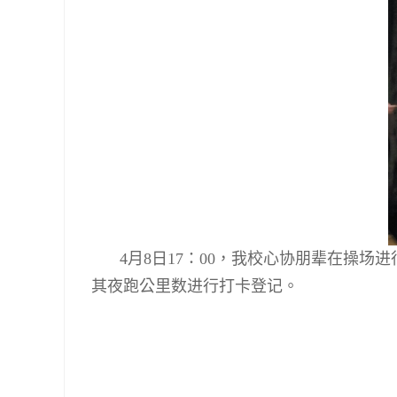
4
月
8
日
17
：
00
，我校心协朋辈在操场进
其夜跑公里数进行打卡登记。