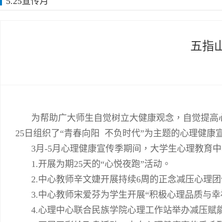
5.25宣传月
五指
为帮助广大师生自觉树立大健康观念，自觉提高
25
日组织了“青春向阳 不负时代”为主题的心理健康
3
月
-5
月心理健康宣传季期间，大学生心理教育中
1.
开展为期
25
天的“心悦夜跑”活动。
2.
中心教师辛文婕开展持续
6
周的正念减压心理团
3.
中心教师宋爱芬为学生开展“积极心理品质与幸
4.
心理中心联合民族学院心理工作站举办减压赋