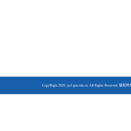
CopyRight
2026. tyrf.qzu.edu.cn. All Right