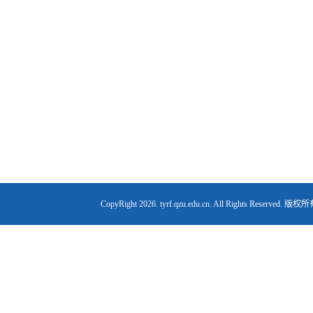
CopyRight
2026. tyrf.qzu.edu.cn. All Right