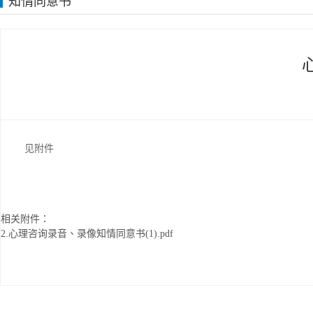
知情同意书
见附件
相关附件：
2.心理咨询录音、录像知情同意书(1).pdf